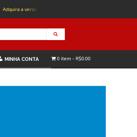
dquira a versão impressa da edição 143 com FRETE GRÁTIS - C
0 item
R$0.00
MINHA CONTA