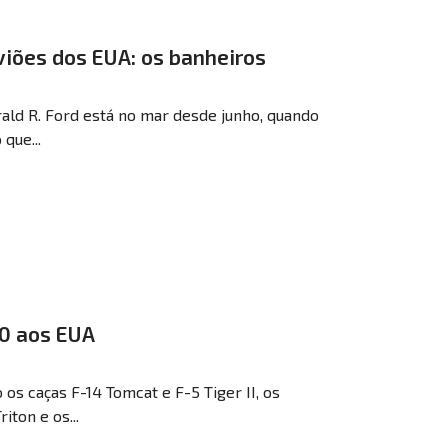
viões dos EUA: os banheiros
ald R. Ford está no mar desde junho, quando
que...
90 aos EUA
s caças F-14 Tomcat e F-5 Tiger II, os
ton e os...