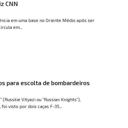
diz CNN
ência em uma base no Oriente Médio após ser
ircula em...
os para escolta de bombardeiros
(Russkie Vityazi ou “Russian Knights”),
oi visto por dois caças F-35...