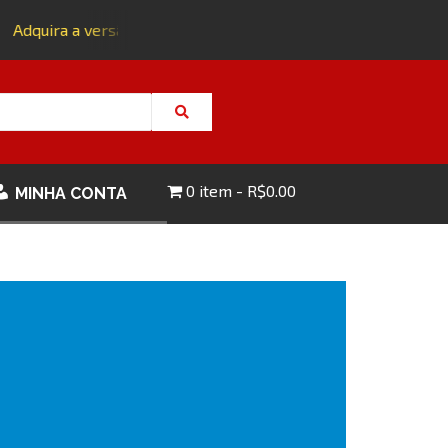
Adquira a versão impressa da edição 143 com FRETE GRÁTIS - 
0 item
R$0.00
MINHA CONTA