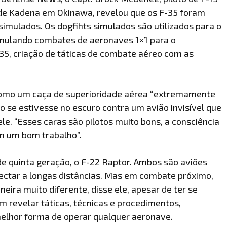
 de Kadena em Okinawa, revelou que os F-35 foram
imulados. Os dogfihts simulados são utilizados para o
imulando combates de aeronaves 1×1 para o
35, criação de táticas de combate aéreo com as
como um caça de superioridade aérea “extremamente
 se estivesse no escuro contra um avião invisível que
ele. “Esses caras são pilotos muito bons, a consciência
em um bom trabalho”.
 quinta geração, o F-22 Raptor. Ambos são aviões
etectar a longas distâncias. Mas em combate próximo,
eira muito diferente, disse ele, apesar de ter se
m revelar táticas, técnicas e procedimentos,
melhor forma de operar qualquer aeronave.