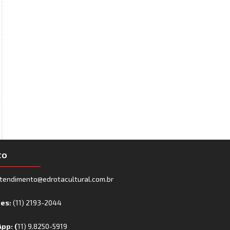
to
tendimento@edrotacultural.com.br
nes:
(11) 2193-2044
pp: (
11) 9.8250-5919