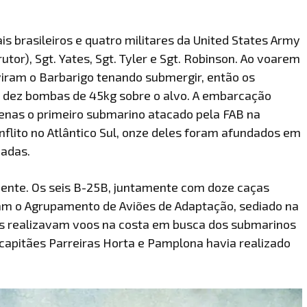
is brasileiros e quatro militares da United States Army
tor), Sgt. Yates, Sgt. Tyler e Sgt. Robinson. Ao voarem
viram o Barbarigo tenando submergir, então os
 dez bombas de 45kg sobre o alvo. A embarcação
penas o primeiro submarino atacado pela FAB na
nflito no Atlântico Sul, onze deles foram afundados em
zadas.
piente. Os seis B-25B, juntamente com doze caças
vam o Agrupamento de Aviões de Adaptação, sediado na
es realizavam voos na costa em busca dos submarinos
 capitães Parreiras Horta e Pamplona havia realizado