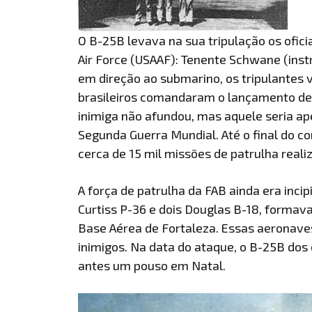
O B-25B levava na sua tripulação os oficia
Air Force (USAAF): Tenente Schwane (instru
em direção ao submarino, os tripulantes 
brasileiros comandaram o lançamento de
inimiga não afundou, mas aquele seria a
Segunda Guerra Mundial. Até o final do co
cerca de 15 mil missões de patrulha reali
A força de patrulha da FAB ainda era inci
Curtiss P-36 e dois Douglas B-18, forma
Base Aérea de Fortaleza. Essas aeronav
inimigos. Na data do ataque, o B-25B dos
antes um pouso em Natal.