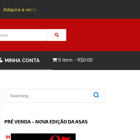
dquira a versão impressa da edição 143 com FRETE GRÁTIS - C
0 item
R$0.00
MINHA CONTA
PRÉ VENDA – NOVA EDIÇÃO DA ASAS