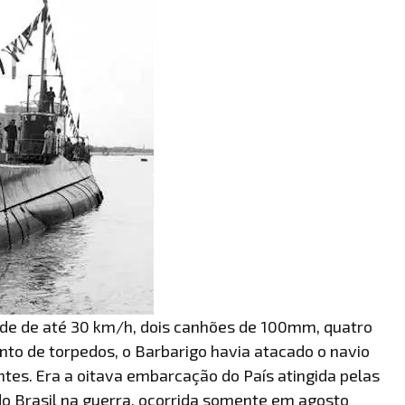
de de até 30 km/h, dois canhões de 100mm, quatro
to de torpedos, o Barbarigo havia atacado o navio
ntes. Era a oitava embarcação do País atingida pelas
o Brasil na guerra, ocorrida somente em agosto