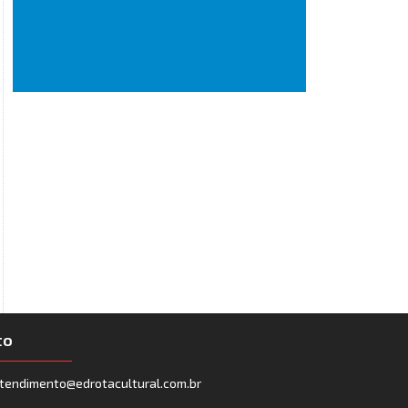
to
tendimento@edrotacultural.com.br