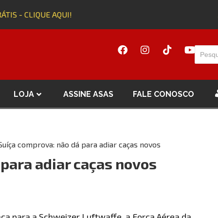
TIS - CLIQUE AQUI!
A
LOJA
ASSINE ASAS
FALE CONOSCO
Suíça comprova: não dá para adiar caças novos
 para adiar caças novos
ça para a Schweizer Luftwaffe, a Força Aérea da