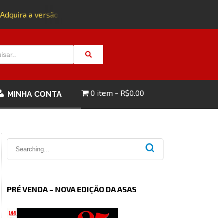
dquira a versão impressa da edição 143 com FRETE GRÁTIS - 
0 item
R$0.00
MINHA CONTA
PRÉ VENDA – NOVA EDIÇÃO DA ASAS