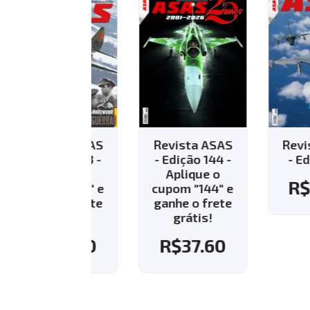
vista ASAS
Revista ASAS
Revista AS
Edição 143 -
- Edição 144 -
- Edição 13
Aplique o
Aplique o
R$
35.8
pom "143" e
cupom "144" e
nhe o frete
ganhe o frete
grátis!
grátis!
R$
37.60
R$
37.60