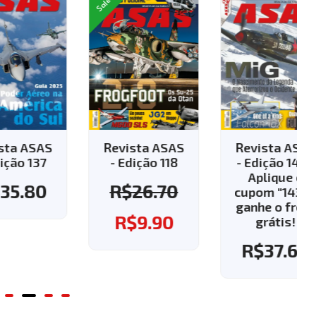
Sale!
AS
Revista ASAS
Revista ASAS
7
- Edição 118
- Edição 143 -
Aplique o
0
R$
26.70
cupom "143" e
ganhe o frete
R$
9.90
grátis!
R$
37.60