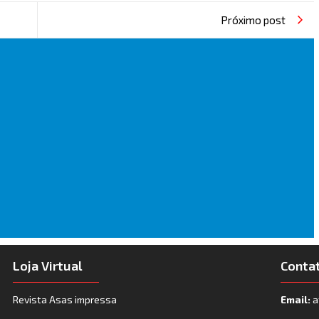
Próximo post
Loja Virtual
Conta
Revista Asas impressa
Email:
a