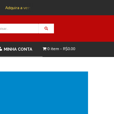
Adquira a versão impressa da edição 143 com FRETE GRÁTIS
0 item
R$0.00
MINHA CONTA