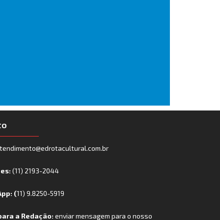
to
tendimento@edrotacultural.com.br
nes:
(11) 2193-2044
pp: (
11) 9.8250-5919
para a Redação:
enviar mensagem para o nosso