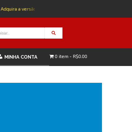
Adquira a versão impressa da edição 143 com FRETE GRÁTIS -
0 item
R$0.00
MINHA CONTA