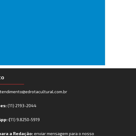
to
tendimento@edrotacultural.com.br
nes:
(11) 2193-2044
pp: (
11) 9.8250-5919
para a Redação:
enviar mensagem para o nosso