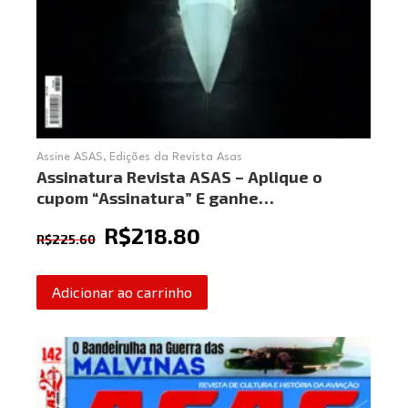
Assine ASAS
,
Edições da Revista Asas
Assinatura Revista ASAS – Aplique o
cupom “Assinatura” E ganhe…
R$
218.80
R$
225.60
Adicionar ao carrinho