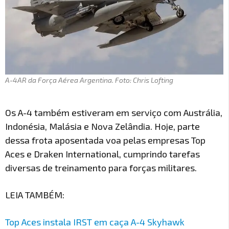
A-4AR da Força Aérea Argentina. Foto: Chris Lofting
Os A-4 também estiveram em serviço com Austrália,
Indonésia, Malásia e Nova Zelândia. Hoje, parte
dessa frota aposentada voa pelas empresas Top
Aces e Draken International, cumprindo tarefas
diversas de treinamento para forças militares.
LEIA TAMBÉM:
Top Aces instala IRST em caça A-4 Skyhawk