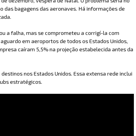
 de dezembro, véspera de Natal. O problema seria no
so das bagagens das aeronaves. Há informações de
zada.
cou a falha, mas se comprometeu a corrigí-la com
m aguardo em aeroportos de todos os Estados Unidos,
mpresa caíram 5,5% na projeção estabelecida antes da
 destinos nos Estados Unidos. Essa extensa rede inclui
ubs estratégicos.