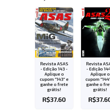
evista ASAS
Revista ASAS
Revista A
 Edição 143 -
- Edição 144 -
- Edição 
Aplique o
Aplique o
R$
35.
upom "143" e
cupom "144" e
anhe o frete
ganhe o frete
grátis!
grátis!
R$
37.60
R$
37.60