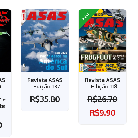
Sale!
SAS
Revista ASAS
Revista ASAS
137
- Edição 118
- Edição 143 -
Aplique o
80
R$
26.70
cupom "143" e
ganhe o frete
R$
9.90
grátis!
R$
37.60