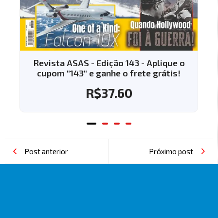
plique o
Revista ASAS - Edição 144 - Aplique
grátis!
cupom "144" e ganhe o frete grátis
R$
37.60
Post anterior
Próximo post