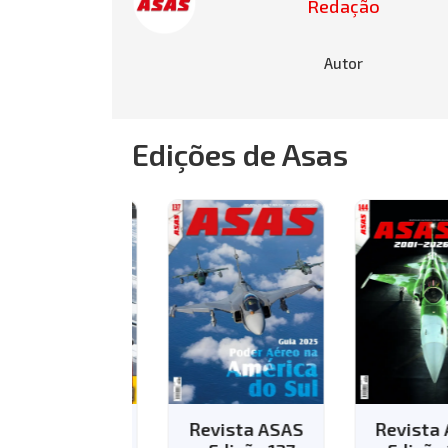
Redação
Autor
Edições de Asas
vista ASAS
Revista ASAS
Revista AS