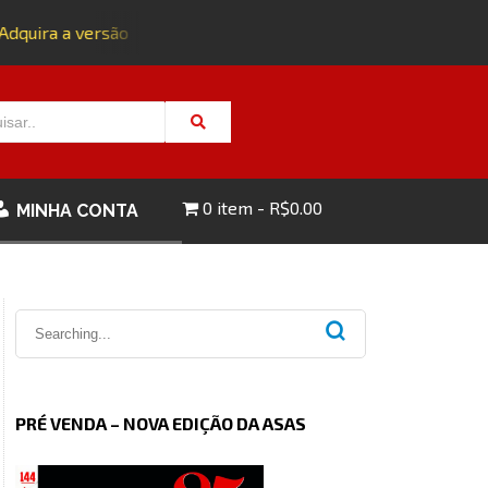
uira a versão impressa da edição 143 com FRETE GRÁTIS - CL
0 item
R$0.00
MINHA CONTA
PRÉ VENDA – NOVA EDIÇÃO DA ASAS