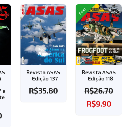
Sale!
AS
Revista ASAS
Revista ASAS
37
- Edição 118
- Edição 143 -
Aplique o
0
R$
26.70
cupom "143" e
ganhe o frete
R$
9.90
grátis!
R$
37.60