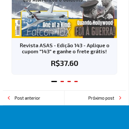
 143 - Aplique o
Revista ASAS - Edição 144 -
o frete grátis!
cupom "144" e ganhe o fret
.60
R$
37.60
Post anterior
Próximo post