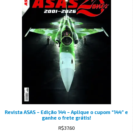
Revista ASAS – Edição 144 – Aplique o cupom “144” e
ganhe o frete grátis!
R$
37.60