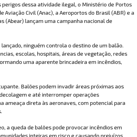
 perigos dessa atividade ilegal, o Ministério de Portos
 Aviação Civil (Anac), a Aeroportos do Brasil (ABR) e a
eas (Abear) lançam uma campanha nacional de
 lançado, ninguém controla o destino de um balão.
ncias, escolas, hospitais, áreas de vegetação, redes
sformando uma aparente brincadeira em incêndios,
ocupante. Balões podem invadir áreas próximas aos
e decolagem e até interromper operações
 ameaça direta às aeronaves, com potencial para
.
eo, a queda de balões pode provocar incêndios em
munidades inteiras em risco e causando prejuízos