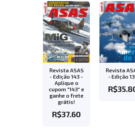
Revista ASAS
Revista ASAS
Revist
- Edição 143 -
- Edição 137
- Ediçã
Aplique o
Apli
R$
35.80
cupom "143" e
cupom 
ganhe o frete
ganhe 
grátis!
grá
R$
37.60
R$
3