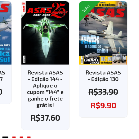
Sale!
a ASAS
Revista ASAS
Revista ASAS
o 144 -
- Edição 130
- Edição 143 -
que o
Aplique o
R$
33.90
"144" e
cupom "143" e
o frete
ganhe o frete
R$
9.90
tis!
grátis!
7.60
R$
37.60