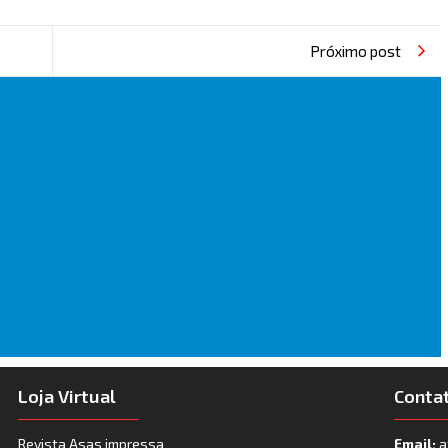
Próximo post
Loja Virtual
Conta
Revista Asas impressa
Email:
a