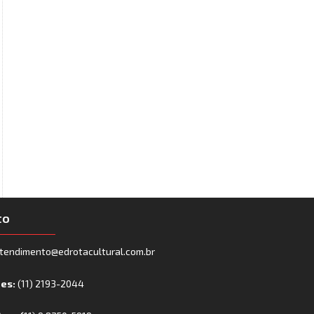
to
tendimento@edrotacultural.com.br
nes:
(11) 2193-2044