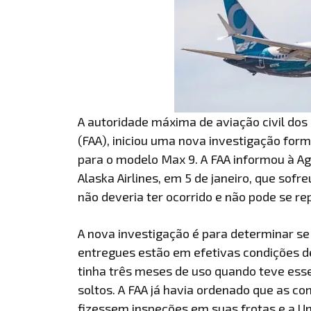
A autoridade máxima de aviação civil dos 
(FAA), iniciou uma nova investigação for
para o modelo Max 9. A FAA informou à A
Alaska Airlines, em 5 de janeiro, que so
não deveria ter ocorrido e não pode se rep
A nova investigação é para determinar s
entregues estão em efetivas condições de
tinha três meses de uso quando teve ess
soltos. A FAA já havia ordenado que as 
fizessem inspeções em suas frotas e a Uni