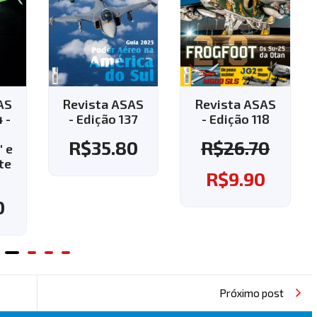
AS
Revista ASAS
Revista ASAS
7
- Edição 118
- Edição 143 -
Aplique o
0
R$
26.70
cupom "143" e
ganhe o frete
R$
9.90
grátis!
R$
37.60
Próximo post