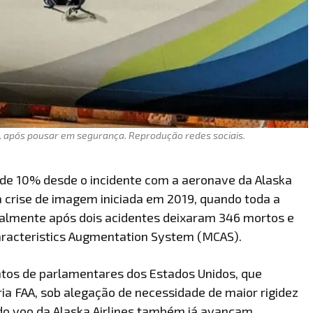
s, após pousar em segurança. Reprodução redes sociais.
de 10% desde o incidente com a aeronave da Alaska
a crise de imagem iniciada em 2019, quando toda a
obalmente após dois acidentes deixaram 346 mortos e
racteristics Augmentation System (MCAS).
ntos de parlamentares dos Estados Unidos, que
ria FAA, sob alegação de necessidade de maior rigidez
 do voo da Alaska Airlines também já avançam