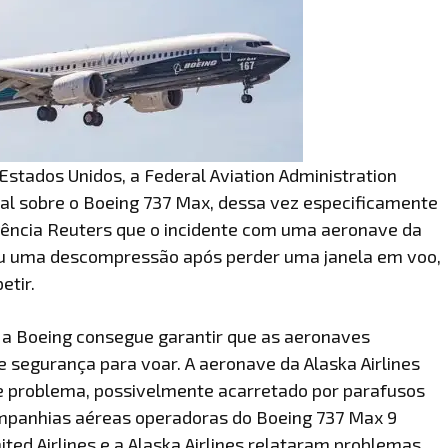
Estados Unidos, a Federal Aviation Administration
mal sobre o Boeing 737 Max, dessa vez especificamente
gência Reuters que o incidente com uma aeronave da
freu uma descompressão após perder uma janela em voo,
etir.
e a Boeing consegue garantir que as aeronaves
 segurança para voar. A aeronave da Alaska Airlines
e problema, possivelmente acarretado por parafusos
companhias aéreas operadoras do Boeing 737 Max 9
ted Airlines e a Alaska Airlines relataram problemas