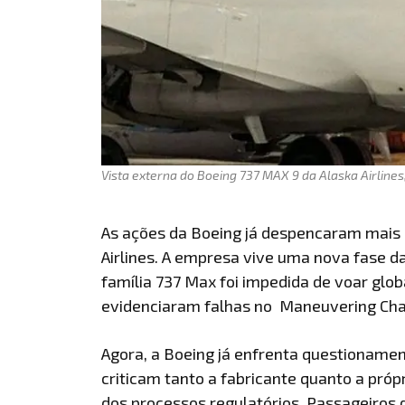
Vista externa do Boeing 737 MAX 9 da Alaska Airline
As ações da Boeing já despencaram mais 
Airlines. A empresa vive uma nova fase d
família 737 Max foi impedida de voar gl
evidenciaram falhas no Maneuvering Cha
Agora, a Boeing já enfrenta questioname
criticam tanto a fabricante quanto a próp
dos processos regulatórios. Passageiros