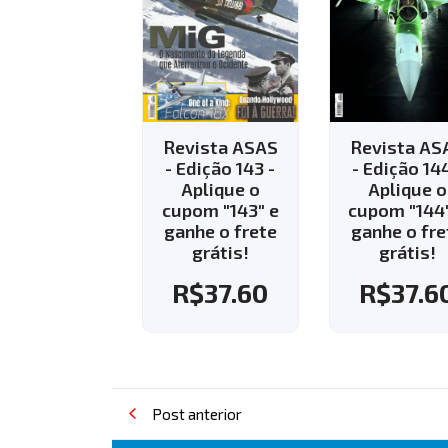
vista ASAS
Revista ASAS
Revista AS
Edição 143 -
- Edição 144 -
- Edição 13
Aplique o
Aplique o
R$
35.8
pom "143" e
cupom "144" e
nhe o frete
ganhe o frete
grátis!
grátis!
R$
37.60
R$
37.60
Post anterior