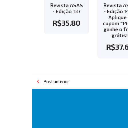
vista ASAS
Revista ASAS
Revista AS
Edição 143 -
- Edição 137
- Edição 144
Aplique o
Aplique o
R$
35.80
pom "143" e
cupom "144"
nhe o frete
ganhe o fre
grátis!
grátis!
R$
37.60
R$
37.6
Post anterior