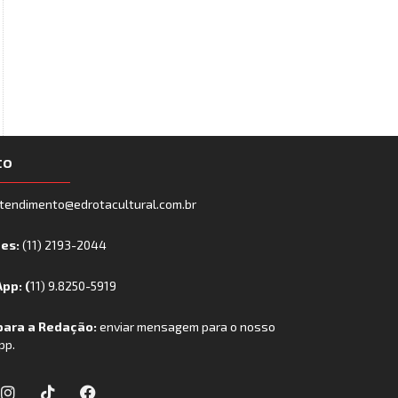
to
tendimento@edrotacultural.com.br
nes:
(11) 2193-2044
pp: (
11) 9.8250-5919
para a Redação:
enviar mensagem para o nosso
pp.