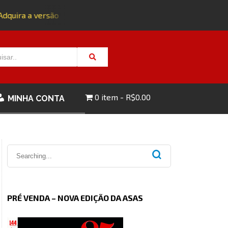
quira a versão impressa da edição 143 com FRETE GRÁTIS - C
0 item
R$0.00
MINHA CONTA
PRÉ VENDA – NOVA EDIÇÃO DA ASAS