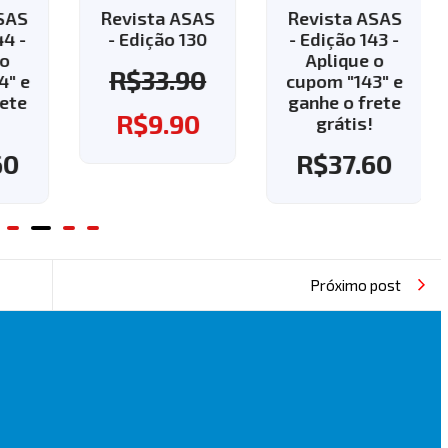
AS
Revista ASAS
Revista ASAS
 -
- Edição 130
- Edição 143 -
Aplique o
R$
33.90
 e
cupom "143" e
te
ganhe o frete
R$
9.90
grátis!
0
R$
37.60
Próximo post