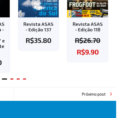
AS
Revista ASAS
Revista ASAS
7
- Edição 118
- Edição 143 -
Aplique o
0
R$
26.70
cupom "143" e
ganhe o frete
R$
9.90
grátis!
R$
37.60
Próximo post