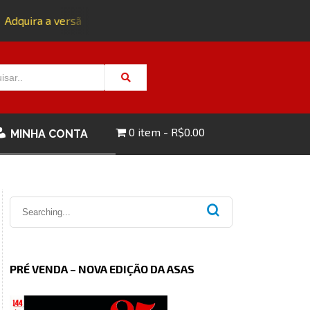
dquira a versão impressa da edição 143 com FRETE GRÁTIS - 
0 item
R$0.00
MINHA CONTA
PRÉ VENDA – NOVA EDIÇÃO DA ASAS