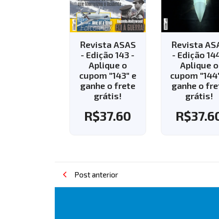
vista ASAS
Revista ASAS
Revista AS
Edição 143 -
- Edição 144 -
- Edição 13
Aplique o
Aplique o
R$
35.8
pom "143" e
cupom "144" e
nhe o frete
ganhe o frete
grátis!
grátis!
R$
37.60
R$
37.60
Post anterior