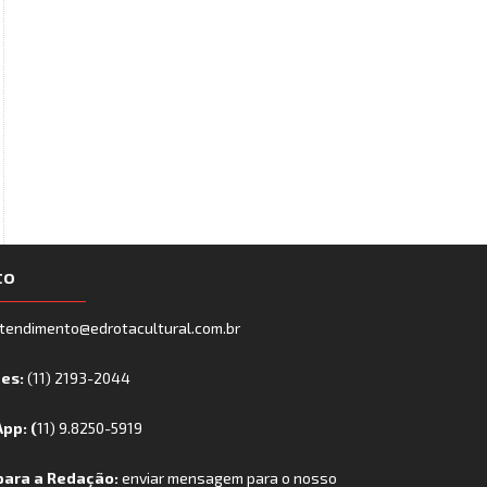
to
tendimento@edrotacultural.com.br
nes:
(11) 2193-2044
pp: (
11) 9.8250-5919
para a Redação:
enviar mensagem para o nosso