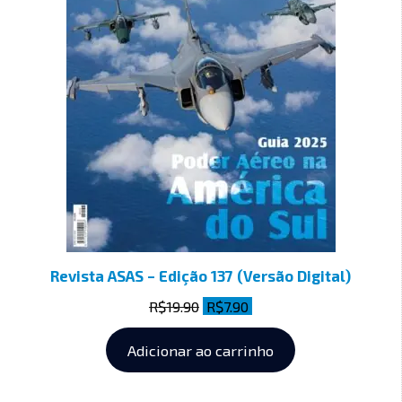
Revista ASAS – Edição 137 (Versão Digital)
R$
19.90
R$
7.90
Adicionar ao carrinho