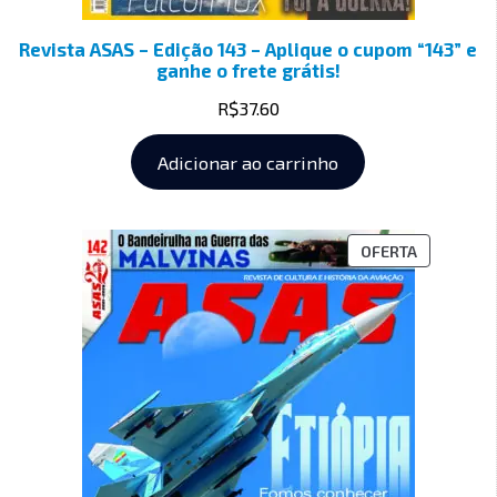
Revista ASAS – Edição 143 – Aplique o cupom “143” e
ganhe o frete grátis!
R$
37.60
Adicionar ao carrinho
OFERTA