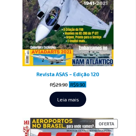
Revista ASAS – Edição 120
R$
29.90
R$
9.90
Leia mais
OFERTA