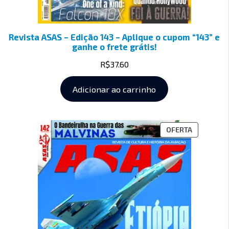
Revista ASAS – Edição 143 – Aplique o cupom “143” e
ganhe o frete grátis!
R$
37.60
Adicionar ao carrinho
OFERTA