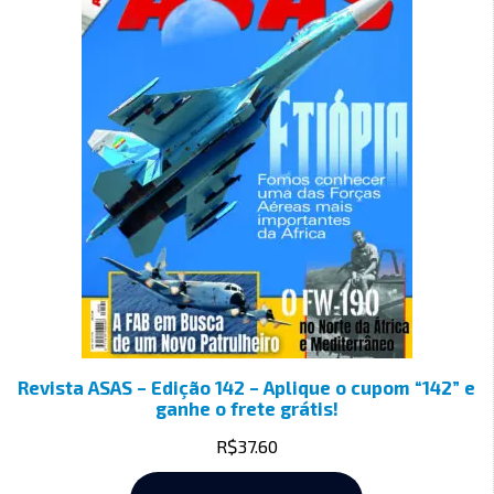
Revista ASAS – Edição 142 – Aplique o cupom “142” e
ganhe o frete grátis!
R$
37.60