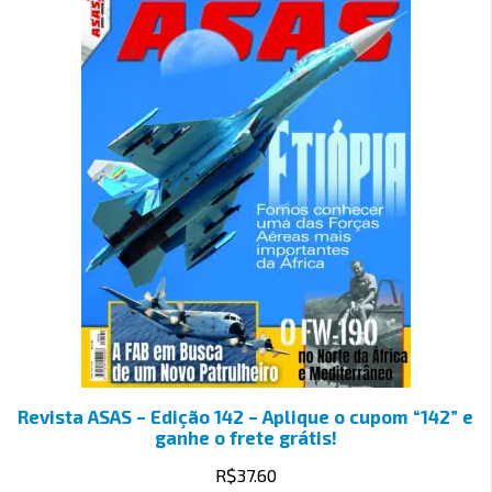
Revista ASAS – Edição 142 – Aplique o cupom “142” e
ganhe o frete grátis!
R$
37.60