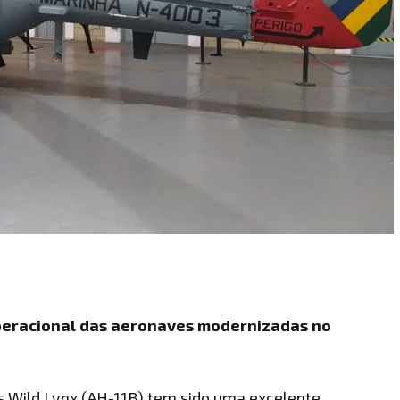
operacional das aeronaves modernizadas no
es Wild Lynx (AH-11B) tem sido uma excelente