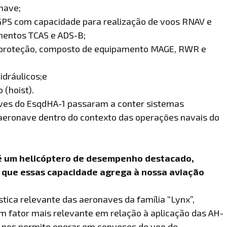
nave;
GPS com capacidade para realização de voos RNAV e
mentos TCAS e ADS-B;
e proteção, composto de equipamento MAGE, RWR e
idráulicos;e
 (hoist).
aves do EsqdHA-1 passaram a conter sistemas
aeronave dentro do contexto das operações navais do
x é um helicóptero de desempenho destacado,
 que essas capacidade agrega à nossa aviação
tica relevante das aeronaves da família “Lynx”,
m fator mais relevante em relação à aplicação das AH-
e nos permite operar em conveses de voo de