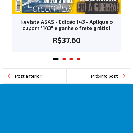
Revista ASAS - Edição 143 - Aplique o
Revist
cupom "143" e ganhe o frete grátis!
cupom
R$
37.60
Post anterior
Próximo post