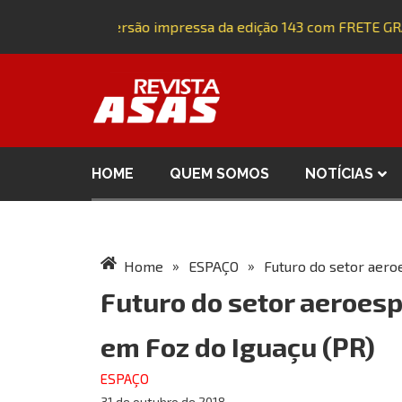
Adquira a versão impressa da edição 143 com FRETE GRÁ
HOME
QUEM SOMOS
NOTÍCIAS
»
»
Home
ESPAÇO
Futuro do setor aero
Futuro do setor aeroes
em Foz do Iguaçu (PR)
ESPAÇO
31 de outubro de 2018