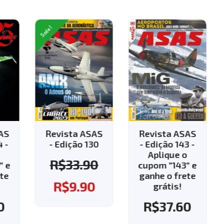
Sale!
AS
Revista ASAS
Revista ASAS
 -
- Edição 130
- Edição 143 -
Aplique o
R$
33.90
 e
cupom "143" e
te
ganhe o frete
R$
9.90
grátis!
0
R$
37.60