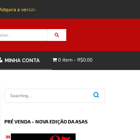
quira a versão impressa da edição 143 com FRETE GRÁTIS - C
0 item
R$0.00
MINHA CONTA
PRÉ VENDA – NOVA EDIÇÃO DA ASAS