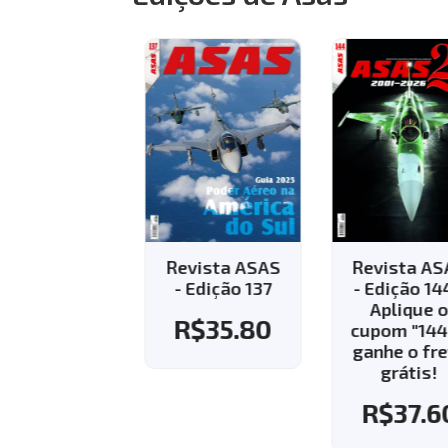
vista ASAS
Revista ASAS
Revista AS
Edição 143 -
- Edição 137
- Edição 144
Aplique o
Aplique o
R$
35.80
pom "143" e
cupom "144"
nhe o frete
ganhe o fre
grátis!
grátis!
R$
37.60
R$
37.6