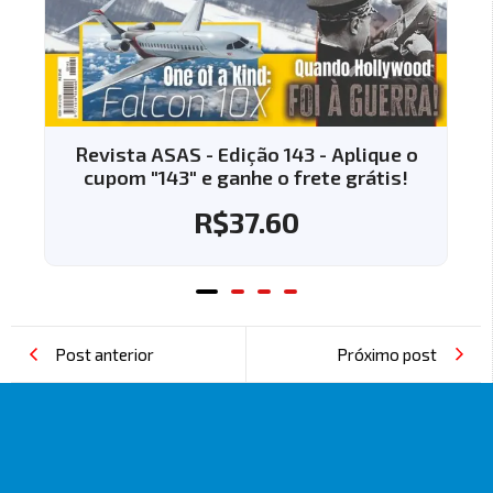
sta ASAS - Edição 143 - Aplique o
Revista AS
om "143" e ganhe o frete grátis!
cupom "14
R$
37.60
Post anterior
Próximo post