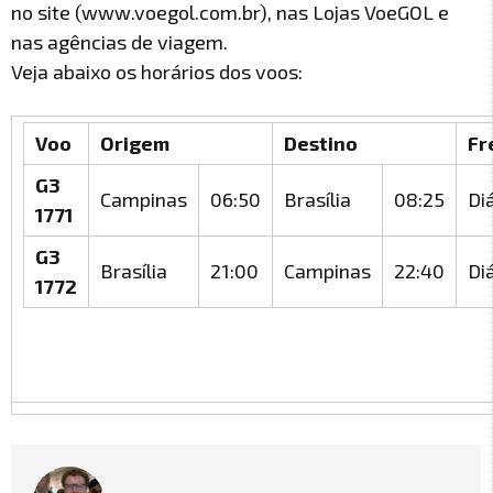
no site (www.voegol.com.br), nas Lojas VoeGOL e
nas agências de viagem.
Veja abaixo os horários dos voos:
Voo
Origem
Destino
Fr
G3
Campinas
06:50
Brasília
08:25
Di
1771
G3
Brasília
21:00
Campinas
22:40
Di
1772