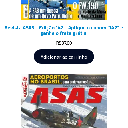
Revista ASAS – Edição 142 – Aplique o cupom “142” e
ganhe o frete grátis!
R$
37.60
Adicionar ao carrinho