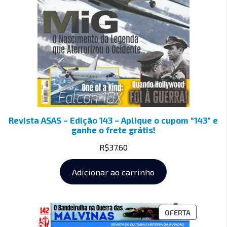
Revista ASAS – Edição 143 – Aplique o cupom “143” e
ganhe o frete grátis!
R$
37.60
Adicionar ao carrinho
OFERTA