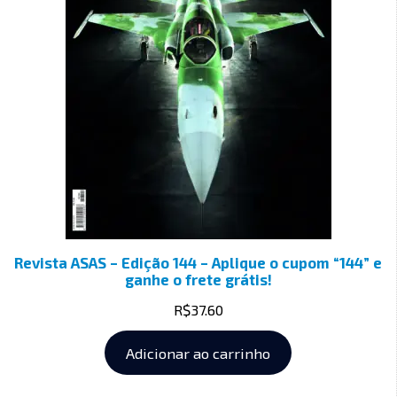
Revista ASAS – Edição 144 – Aplique o cupom “144” e
ganhe o frete grátis!
R$
37.60
Adicionar ao carrinho