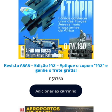
Revista ASAS – Edição 142 – Aplique o cupom “142” e
ganhe o frete grátis!
R$
37.60
Adicionar ao carrinho