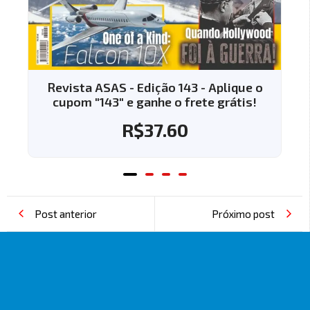
 - Edição 143 - Aplique o
Revista ASAS - Edi
 e ganhe o frete grátis!
cupom "144" e gan
R$
37.60
R$
3
Post anterior
Próximo post