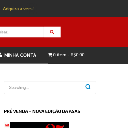
dquira a versão impressa da edição 143 com FRETE GRÁTIS - C
0 item
R$0.00
MINHA CONTA
PRÉ VENDA – NOVA EDIÇÃO DA ASAS