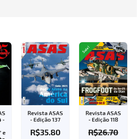
Sale!
ista ASAS
Revista ASAS
Revista ASA
dição 137
- Edição 118
- Edição 143 
Aplique o
$
35.80
R$
26.70
cupom "143" 