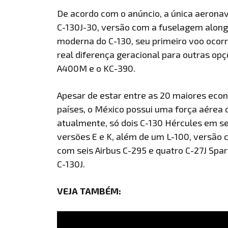
De acordo com o anúncio, a única aeronav
C-130J-30, versão com a fuselagem along
moderna do C-130, seu primeiro voo ocorr
real diferença geracional para outras o
A400M e o KC-390.
Apesar de estar entre as 20 maiores econ
países, o México possui uma força aérea 
atualmente, só dois C-130 Hércules em 
versões E e K, além de um L-100, versão c
com seis Airbus C-295 e quatro C-27J Spa
C-130J.
VEJA TAMBÉM: