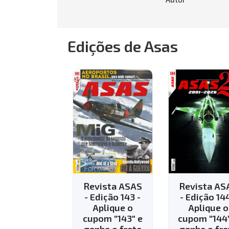
Edições de Asas
Revista ASAS
Revista ASAS
Rev
- Edição 143 -
- Edição 144 -
- E
Aplique o
Aplique o
R
cupom "143" e
cupom "144" e