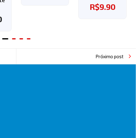
ganhe o fret
R$
9.90
grátis!
R$
37.60
Próximo post