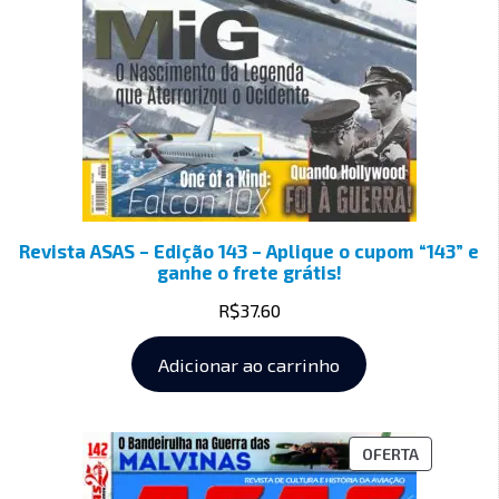
Revista ASAS – Edição 143 – Aplique o cupom “143” e
ganhe o frete grátis!
R$
37.60
Adicionar ao carrinho
OFERTA