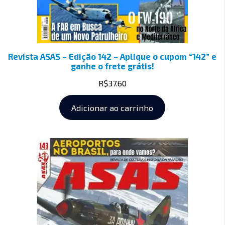
Revista ASAS – Edição 142 – Aplique o cupom “142” e
ganhe o frete grátis!
R$
37.60
Adicionar ao carrinho