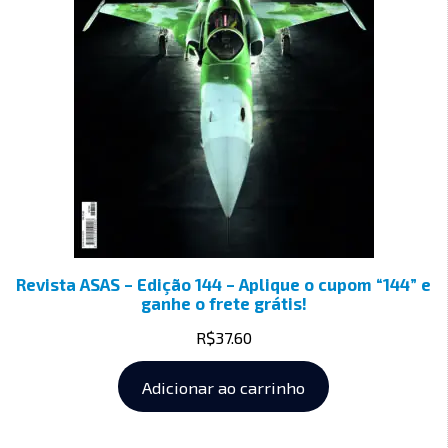
Revista ASAS – Edição 144 – Aplique o cupom “144” e
ganhe o frete grátis!
R$
37.60
Adicionar ao carrinho