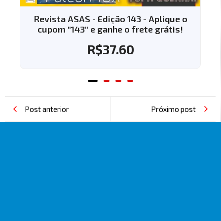
e o
Revista ASAS - Edição 144 - Aplique o
s!
cupom "144" e ganhe o frete grátis!
R$
37.60
Post anterior
Próximo post