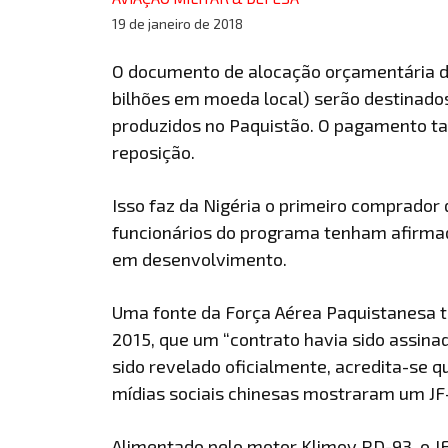
19 de janeiro de 2018
O documento de alocação orçamentária da 
bilhões em moeda local) serão destinados
produzidos no Paquistão. O pagamento t
reposição.
Isso faz da Nigéria o primeiro comprador 
funcionários do programa tenham afirmad
em desenvolvimento.
Uma fonte da Força Aérea Paquistanesa ter
2015, que um “contrato havia sido assinad
sido revelado oficialmente, acredita-s
mídias sociais chinesas mostraram um JF
Alimentado pelo motor Klimov RD-93, o JF