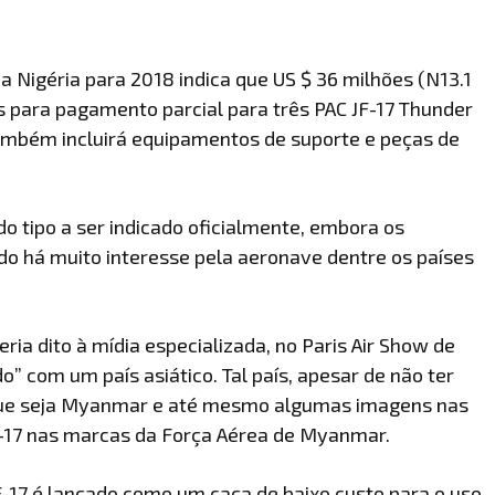
Nigéria para 2018 indica que US $ 36 milhões (N13.1
 para pagamento parcial para três PAC JF-17 Thunder
ambém incluirá equipamentos de suporte e peças de
do tipo a ser indicado oficialmente, embora os
o há muito interesse pela aeronave dentre os países
ia dito à mídia especializada, no Paris Air Show de
o” com um país asiático. Tal país, apesar de não ter
e que seja Myanmar e até mesmo algumas imagens nas
-17 nas marcas da Força Aérea de Myanmar.
-17 é lançado como um caça de baixo custo para o uso