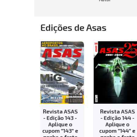
Edições de Asas
vista ASAS
Revista ASAS
Revista AS
Edição 143 -
- Edição 144 -
- Edição 13
Aplique o
Aplique o
R$
35.8
pom "143" e
cupom "144" e
nhe o frete
ganhe o frete