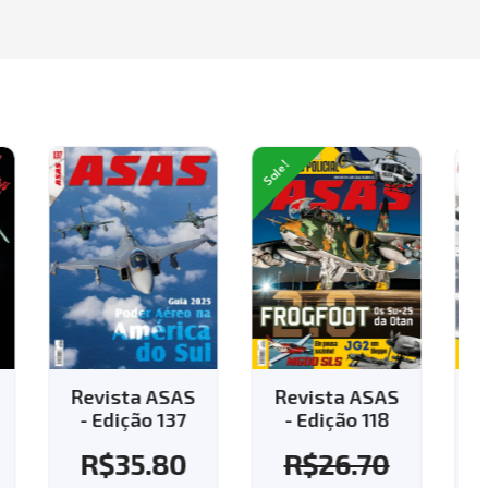
Sale!
AS
Revista ASAS
Revista ASAS
7
- Edição 118
- Edição 143 -
Aplique o
0
R$
26.70
cupom "143" e
ganhe o frete