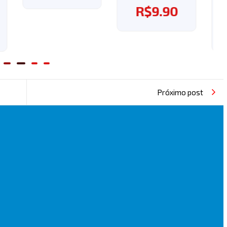
R$
9.90
grátis!
R$
37.60
Próximo post