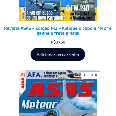
Revista ASAS – Edição 142 – Aplique o cupom “142” e
ganhe o frete grátis!
R$
37.60
Adicionar ao carrinho
OFERTA