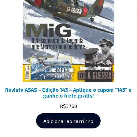
Revista ASAS – Edição 143 – Aplique o cupom “143” e
ganhe o frete grátis!
R$
37.60
Adicionar ao carrinho