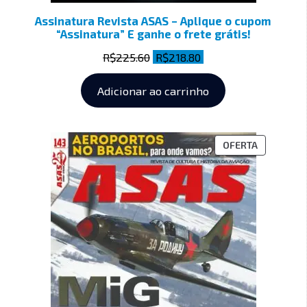
Assinatura Revista ASAS – Aplique o cupom
“Assinatura” E ganhe o frete grátis!
R$
225.60
R$
218.80
Adicionar ao carrinho
OFERTA