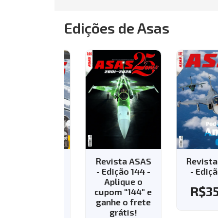
Edições de Asas
vista ASAS
Revista ASAS
Revista AS
Edição 143 -
- Edição 144 -
- Edição 13
Aplique o
Aplique o
R$
35.8
pom "143" e
cupom "144" e
nhe o frete
ganhe o frete
grátis!
grátis!