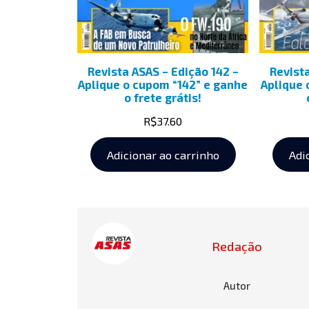
Revista ASAS – Edição 142 –
Revist
Aplique o cupom “142” e ganhe
Aplique 
o frete grátis!
R$
37.60
Adicionar ao carrinho
Adi
Redação
Autor