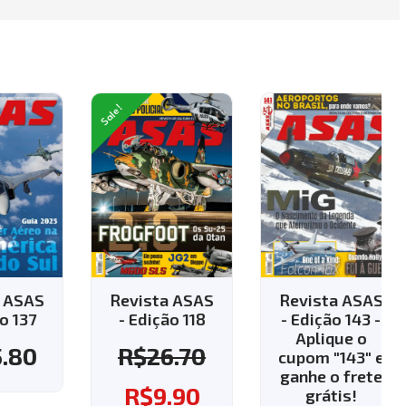
Sale!
AS
Revista ASAS
Revista ASAS
7
- Edição 118
- Edição 143 -
Aplique o
0
R$
26.70
cupom "143" e
ganhe o frete
R$
9.90
grátis!