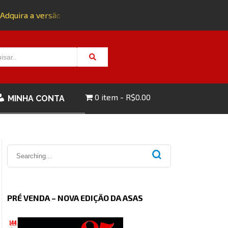
uira a versão impressa da edição 143 com FRETE GRÁTIS - CL
0 item
R$0.00
MINHA CONTA
PRÉ VENDA – NOVA EDIÇÃO DA ASAS