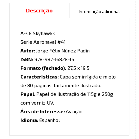
Descrição
Informação adicional
A-4E Skyhawk<
Serie Aeronaval #41
Autor:
Jorge Félix Núnez Padín
ISBN:
978-987-16828-15
Formato (fechado):
27,5 x 19,5
Características:
Capa semirrígida e miolo
de 80 páginas, fartamente ilustrado.
Papel:
Papel de ilustração de 115g e 250g
com verniz UV.
Área de Interesse:
Aviação
Idioma:
Espanhol