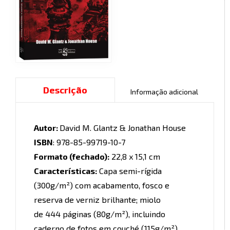
Descrição
Informação adicional
Autor:
David M. Glantz & Jonathan House
ISBN
: 978-85-99719-10-7
Formato (fechado):
22,8 x 15,1 cm
Características:
Capa semi-rígida
(300g/m²) com acabamento, fosco e
reserva de verniz brilhante; miolo
de 444 páginas (80g/m²), incluindo
caderno de fotos em couché (115g/m²)