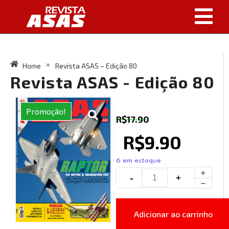
Home
Revista ASAS – Edição 80
»
Revista ASAS - Edição 80
Promoção!
R$
17.90
R$
9.90
6 em estoque
Adicionar ao carrinho