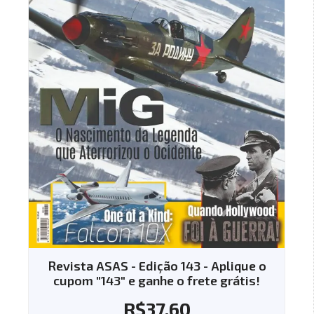
 Edição 143 - Aplique o
Revista ASAS -
 ganhe o frete grátis!
R$
35
$
37.60