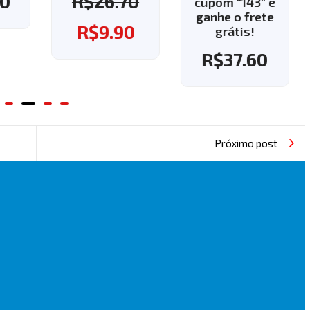
0
R$
26.70
cupom "143" e
ganhe o frete
R$
9.90
grátis!
R$
37.60
Próximo post