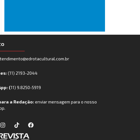
to
tendimento@edrotacultural.com.br
nes:
(11) 2193-2044
pp: (
11) 9.8250-5919
para a Redação:
enviar mensagem para o nosso
pp.