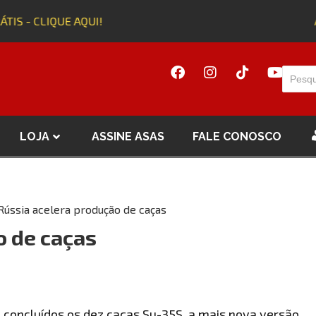
TIS - CLIQUE AQUI!
A
LOJA
ASSINE ASAS
FALE CONOSCO
Rússia acelera produção de caças
o de caças
concluídos os dez caças Su-35S, a mais nova versão