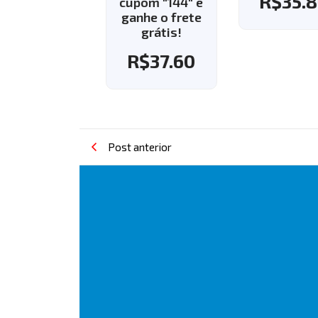
R$
35.8
pom "143" e
cupom "144" e
nhe o frete
ganhe o frete
grátis!
grátis!
R$
37.60
R$
37.60
Post anterior