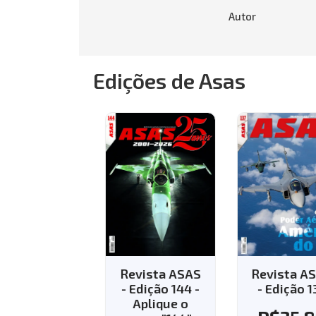
Autor
Edições de Asas
vista ASAS
Revista ASAS
Revista AS
Edição 143 -
- Edição 144 -
- Edição 13
Aplique o
Aplique o