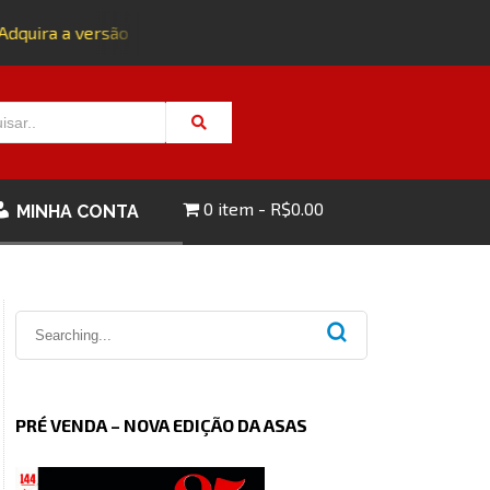
dquira a versão impressa da edição 143 com FRETE GRÁTIS - C
0 item
R$0.00
MINHA CONTA
PRÉ VENDA – NOVA EDIÇÃO DA ASAS