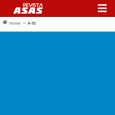
»
Home
A-10