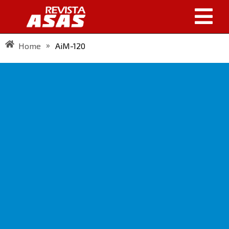
»
Home
AiM-120