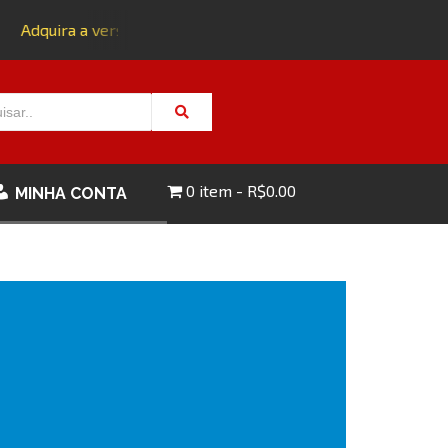
Adquira a versão impressa da edição 143 com FRETE GRÁTIS
0 item
R$0.00
MINHA CONTA