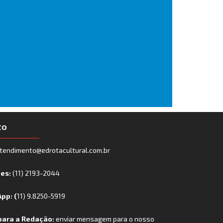
to
tendimento@edrotacultural.com.br
nes:
(11) 2193-2044
pp: (
11) 9.8250-5919
para a Redação:
enviar mensagem para o nosso