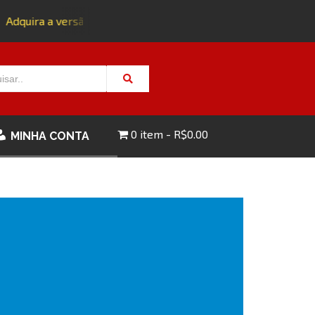
Adquira a versão impressa da edição 143 com FRETE GRÁTIS -
0 item
R$0.00
MINHA CONTA