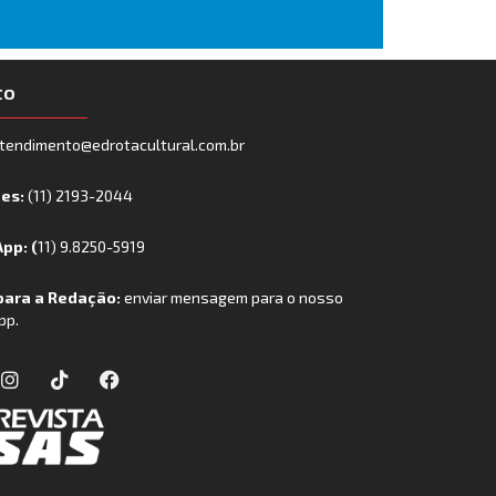
to
tendimento@edrotacultural.com.br
nes:
(11) 2193-2044
pp: (
11) 9.8250-5919
para a Redação:
enviar mensagem para o nosso
pp.