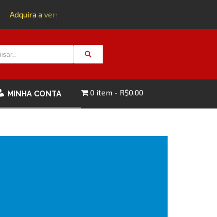
Adquira a versão impressa da edição 143 com FRETE GRÁTIS
0 item
R$0.00
MINHA CONTA