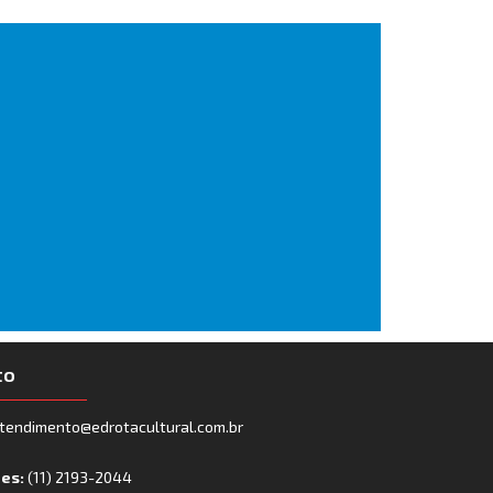
to
tendimento@edrotacultural.com.br
nes:
(11) 2193-2044