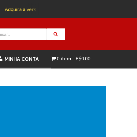
Adquira a versão impressa da edição 143 com FRETE GRÁTIS
0 item
R$0.00
MINHA CONTA