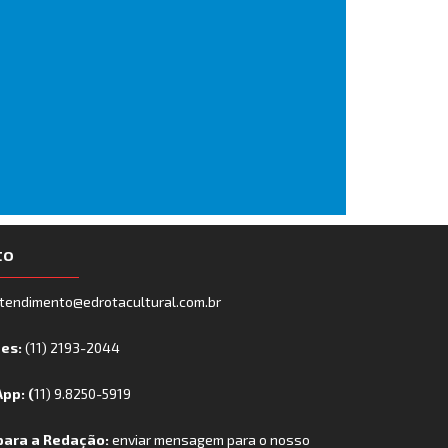
to
tendimento@edrotacultural.com.br
nes:
(11) 2193-2044
pp: (
11) 9.8250-5919
para a Redação:
enviar mensagem para o nosso