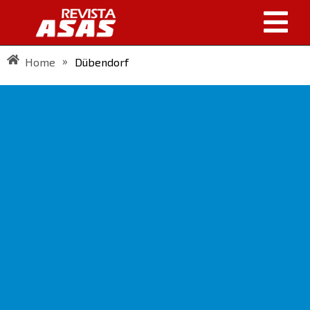
»
Home
Dübendorf