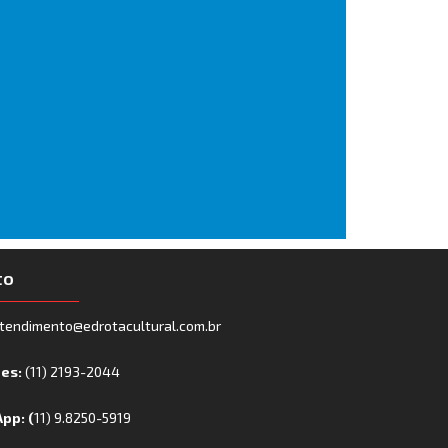
to
tendimento@edrotacultural.com.br
nes:
(11) 2193-2044
pp: (
11) 9.8250-5919