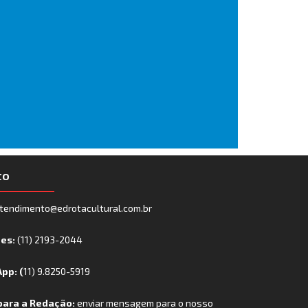
to
tendimento@edrotacultural.com.br
nes:
(11) 2193-2044
pp: (
11) 9.8250-5919
para a Redação:
enviar mensagem para o nosso