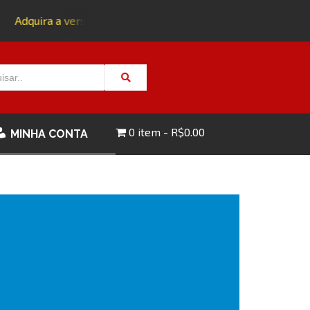
Adquira a versão impressa da edição 143 com FRETE GRÁTIS
0 item
R$0.00
MINHA CONTA