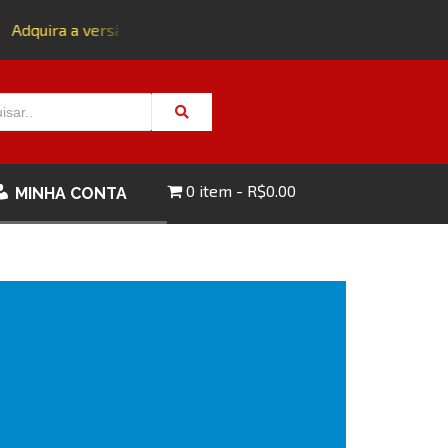
Adquira a versão impressa da edição 143 com FRETE GRÁTIS 
0 item
R$0.00
MINHA CONTA