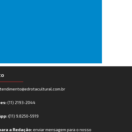
to
tendimento@edrotacultural.com.br
nes:
(11) 2193-2044
pp: (
11) 9.8250-5919
para a Redação:
enviar mensagem para o nosso